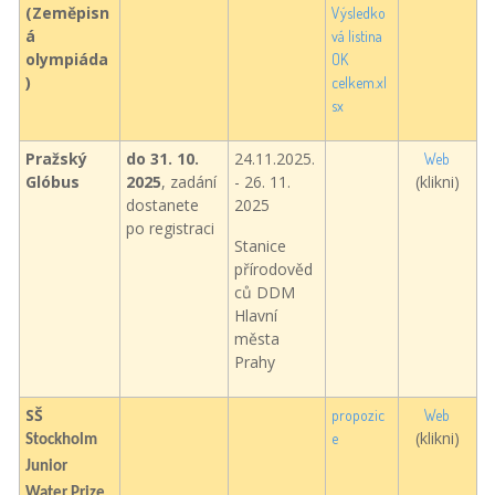
(Zeměpisn
Výsledko
á
vá listina
olympiáda
OK
)
celkem.xl
sx
Pražský
do 31. 10.
24.11.2025.
Web
Glóbus
2025
, zadání
- 26. 11.
(klikni)
dostanete
2025
po registraci
Stanice
přírodověd
ců DDM
Hlavní
města
Prahy
SŠ
propozic
Web
(klikni)
e
Stockholm
Junior
Water Prize