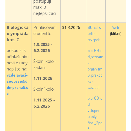
postupují
max. 3
nejlepší žáci
Biologická
Přihlašování
31.3.2026
60_cd_st
Web
olympiáda
studentů:
(klikni)
udijni-
kat. C
text.pdf
1.9.2025 -
pokud si s
6.2.2026
bio_60_c
příhlášením
d_seznam
Školní kolo -
nevíte rady
-
zadání
napište na:
organism
vzdelavaci-
u_praktic
1.11.2026
souteze@d
ka-
dmpraha9.c
cast.pdf
Školní kolo
z
bio_60_c
1.11.2025 -
d-
6.2.2026
vstupni-
ukoly-
final_2.pd
f