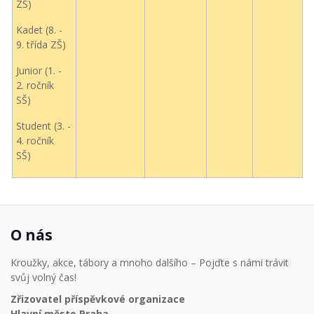
ZŠ)
Kadet (8. -
9. třída ZŠ)
Junior (1. -
2. ročník
SŠ)
Student (3. -
4. ročník
SŠ)
O nás
Kroužky, akce, tábory a mnoho dalšího – Pojďte s námi trávit
svůj volný čas!
Zřizovatel příspěvkové organizace
Hlavní město Praha