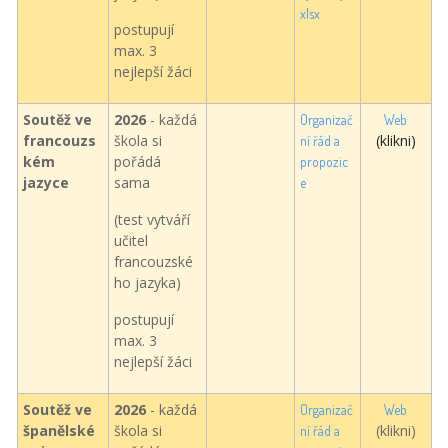
xlsx
postupují
max. 3
nejlepší žáci
Soutěž ve
2026
- každá
Organizač
Web
francouzs
škola si
(klikni)
ní řád a
kém
pořádá
propozic
jazyce
sama
e
(test vytváří
učitel
francouzské
ho jazyka)
postupují
max. 3
nejlepší žáci
Soutěž ve
2026
- každá
Organizač
Web
španělské
škola si
(klikni)
ní řád a