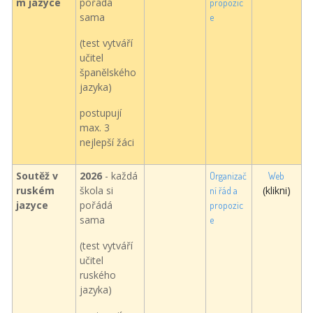
m jazyce
pořádá
propozic
sama
e
(test vytváří
učitel
španělského
jazyka)
postupují
max. 3
nejlepší žáci
Soutěž v
2026
- každá
Organizač
Web
ruském
škola si
(klikni)
ní řád a
jazyce
pořádá
propozic
sama
e
(test vytváří
učitel
ruského
jazyka)