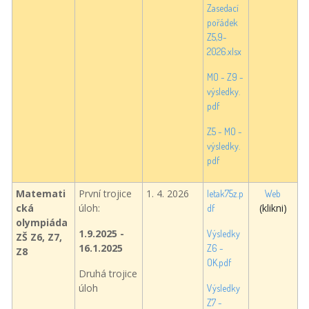
Zasedací
pořádek
Z5,9-
2026.xlsx
MO - Z9 -
výsledky.
pdf
Z5 - MO -
výsledky.
pdf
Matemati
První trojice
1. 4. 2026
letak75z.p
Web
cká
úloh:
(klikni)
df
olympiáda
1.9.2025 -
Výsledky
ZŠ Z6, Z7,
16.1.2025
Z6 -
Z8
OK.pdf
Druhá trojice
úloh
Výsledky
Z7 -