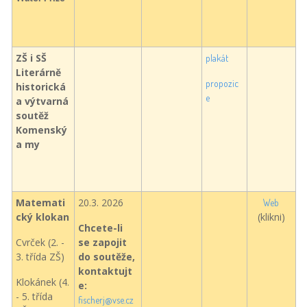
ZŠ i SŠ
plakát
Literárně
propozic
historická
e
a výtvarná
soutěž
Komenský
a my
Matemati
20.3. 2026
Web
cký klokan
(klikni)
Chcete-li
Cvrček (2. -
se zapojit
3. třída ZŠ)
do soutěže,
kontaktujt
Klokánek (4.
e:
- 5. třída
fischerj@vse.cz