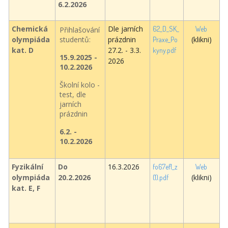
6.2.2026
Chemická
Dle jarních
62_D_SK_
Web
Přihlašování
olympiáda
studentů:
prázdnin
(klikni)
Praxe_Po
kat. D
27.2. - 3.3.
kyny.pdf
15.9.2025 -
2026
10.2.2026
Školní kolo -
test, dle
jarních
prázdnin
6.2. -
10.2.2026
Fyzikální
Do
16.3.2026
fo67ef1_z
Web
olympiáda
20.2.2026
(klikni)
(1).pdf
kat. E, F