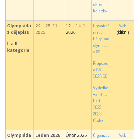
okresní
kolo.xlsx
Olympiáda
24. - 28. 11.
12. - 14. 1.
Organizač
Web
z dějepisu
2025
2026
(klikni)
ní řád
Dějepisné
I. a II.
olympiád
kategorie
y (2)
Propozic
e DěO
2026 (3)
Vysledko
va listina
DeO
2025-
2026
(1).xlsx
Olympiáda
Leden 2026
Únor 2026
Organizac
Web