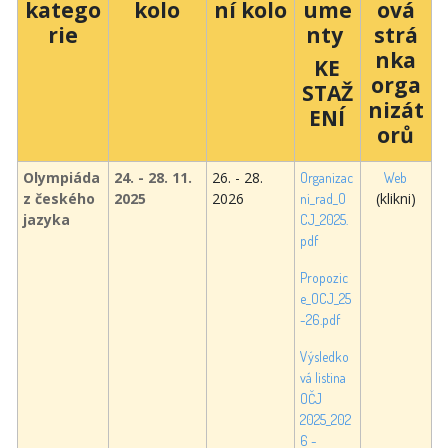
katego
kolo
ní kolo
ume
ová
rie
nty
strá
nka
KE
orga
STAŽ
nizát
ENÍ
orů
Olympiáda
24. - 28. 11.
26. - 28.
Organizac
Web
z českého
2025
2026
(klikni)
ni_rad_O
jazyka
CJ_2025.
pdf
Propozic
e_OCJ_25
-26.pdf
Výsledko
vá listina
OČJ
2025_202
6 -