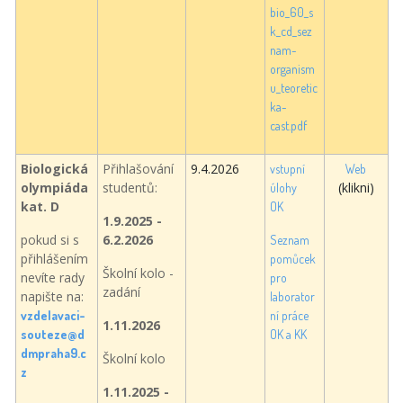
bio_60_s
k_cd_sez
nam-
organism
u_teoretic
ka-
cast.pdf
Biologická
Přihlašování
9.4.2026
vstupní
Web
olympiáda
studentů:
(klikni)
úlohy
kat. D
OK
1.9.2025 -
pokud si s
6.2.2026
Seznam
přihlášením
pomůcek
Školní kolo -
nevíte rady
pro
zadání
napište na:
laborator
vzdelavaci-
ní práce
1.11.2026
souteze@d
OK a KK
dmpraha9.c
Školní kolo
z
1.11.2025 -