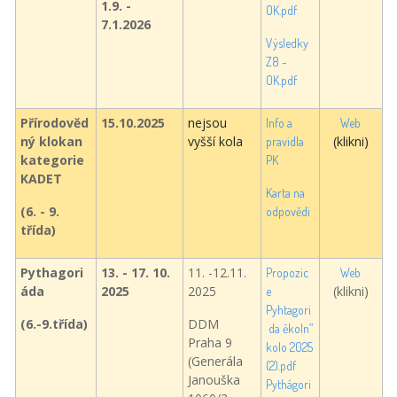
1.9. -
OK.pdf
7.1.2026
Výsledky
Z8 -
OK.pdf
Přírodověd
15.10.2025
nejsou
Info a
Web
ný klokan
vyšší kola
(klikni)
pravidla
kategorie
PK
KADET
Karta na
(6. - 9.
odpovědi
třída)
Pythagori
13. - 17. 10.
11. -12.11.
Propozic
Web
áda
2025
2025
(klikni)
e
Pyhtagori
(6.-9.třída)
DDM
da ēkoln”
Praha 9
kolo 2025
(Generála
(2).pdf
Janouška
Pythágori