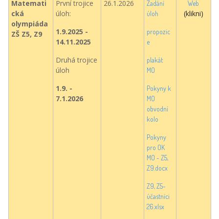
Matemati
První trojice
26.1.2026
Zadání
Web
cká
úloh:
(klikni)
úloh
olympiáda
1.9.2025 -
propozic
ZŠ Z5, Z9
14.11.2025
e
Druhá trojice
plakát
úloh
MO
1.9. -
Pokyny k
7.1.2026
MO
obvodní
kolo
Pokyny
pro OK
MO - Z5,
Z9.docx
Z9, Z5-
účastníci
26.xlsx