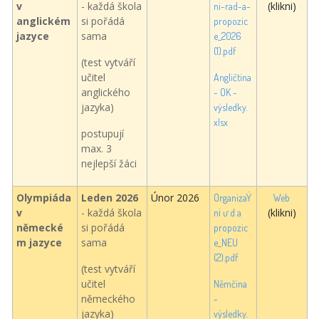
v
- každá škola
(klikni)
ni-rad-a-
anglickém
si pořádá
propozic
jazyce
sama
e_2026
(1).pdf
(test vytváří
učitel
Angličtina
anglického
- OK -
jazyka)
výsledky.
xlsx
postupují
max. 3
nejlepší žáci
Olympiáda
Leden 2026
Únor 2026
OrganizaŸ
Web
v
- každá škola
(klikni)
n¡ ư d a
německé
si pořádá
propozic
m jazyce
sama
e_NEU
(2).pdf
(test vytváří
učitel
Němčina
německého
-
jazyka)
výsledky.