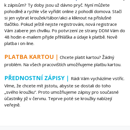
k zápisům? Ty doby jsou už dávno pryč. Nyní můžete
pohodlně a rychle vše vyřídit online z pohodlí domova. Stačí
si jen vybrat kroužek/tábor/akci a kliknout na příslušné
tlačítko. Pokud ještě nejste registrováni, nová registrace
Vám zabere jen chvilku. Po potvrzení ze strany DDM Vám do
48 hodin e-mailem přijde přihláška a údaje k platbě. Nově
platba i on-line.
PLATBA KARTOU |
Chcete platit kartou? Žádný
problém. Na všech pracovištích umožňujeme platbu kartou.
PŘEDNOSTNÍ ZÁPISY |
Rádi Vám vycházíme vstříc.
Víme, že chcete mít jistotu, abyste se dostali do toho
„svého kroužku“. Proto umožňujeme zápisy pro současné
účastníky již v červnu. Teprve poté se kroužky nabízejí
veřejně.