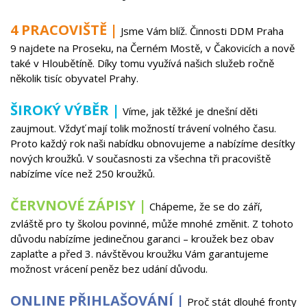
4 PRACOVIŠTĚ |
Jsme Vám blíž. Činnosti DDM Praha
9 najdete na Proseku, na Černém Mostě, v Čakovicích a nově
také v Hloubětíně. Díky tomu využívá našich služeb ročně
několik tisíc obyvatel Prahy.​
ŠIROKÝ VÝBĚR |
Víme, jak těžké je dnešní děti
zaujmout. Vždyť mají tolik možností trávení volného času.
Proto každý rok naši nabídku obnovujeme a nabízíme desítky
nových kroužků. V současnosti za všechna tři pracoviště
nabízíme více než 250 kroužků.
ČERVNOVÉ ZÁPISY |
Chápeme, že se do září,
zvláště pro ty školou povinné, může mnohé změnit. Z tohoto
důvodu nabízíme jedinečnou garanci – kroužek bez obav
zaplaťte a před 3. návštěvou kroužku Vám garantujeme
možnost vrácení peněz bez udání důvodu.
ONLINE PŘIHLAŠOVÁNÍ |
Proč stát dlouhé fronty