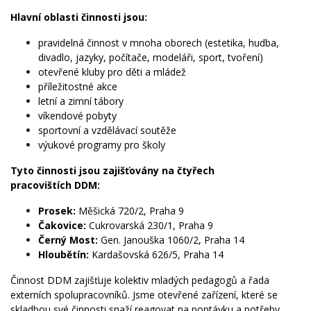
Hlavní oblasti činnosti jsou:
pravidelná činnost v mnoha oborech (estetika, hudba,
divadlo, jazyky, počítače, modeláři, sport, tvoření)
otevřené kluby pro děti a mládež
příležitostné akce
letní a zimní tábory
víkendové pobyty
sportovní a vzdělávací soutěže
výukové programy pro školy
Tyto činnosti jsou zajišťovány na čtyřech
pracovištích DDM:
Prosek:
Měšická 720/2, Praha 9
Čakovice:
Cukrovarská 230/1, Praha 9
Černý Most:
Gen. Janouška 1060/2, Praha 14
Hloubětín:
Kardašovská 626/5, Praha 14
Činnost DDM zajišťuje kolektiv mladých pedagogů a řada
externích spolupracovníků. Jsme otevřené zařízení, které se
skladbou své činnosti snaží reagovat na poptávku a potřeby