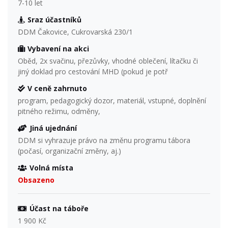
7-10 let
Sraz účastníků
DDM Čakovice, Cukrovarská 230/1
Vybavení na akci
Oběd, 2x svačinu, přezůvky, vhodné oblečení, lítačku či
jiný doklad pro cestování MHD (pokud je potř
V ceně zahrnuto
program, pedagogický dozor, materiál, vstupné, doplnění
pitného režimu, odměny,
Jiná ujednání
DDM si vyhrazuje právo na změnu programu tábora
(počasí, organizační změny, aj.)
Volná místa
Obsazeno
Účast na táboře
1 900 Kč