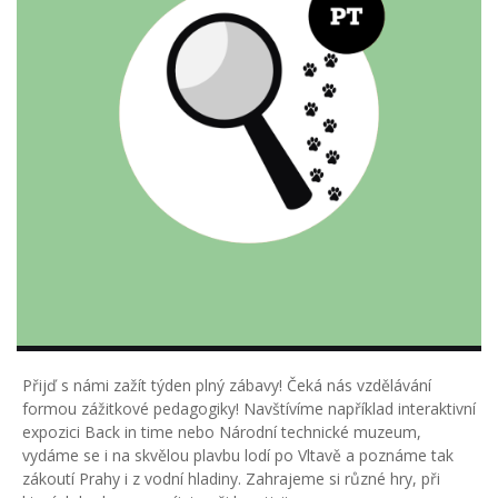
Přijď s námi zažít týden plný zábavy! Čeká nás vzdělávání
formou zážitkové pedagogiky! Navštívíme například interaktivní
expozici Back in time nebo Národní technické muzeum,
vydáme se i na skvělou plavbu lodí po Vltavě a poznáme tak
zákoutí Prahy i z vodní hladiny. Zahrajeme si různé hry, při