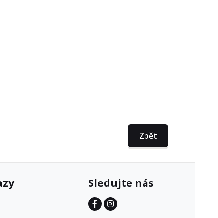
Zpět
azy
Sledujte nás