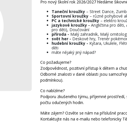
Pro nový školní rok 2026/2027 hledáme šikovné 
Taneční kroužky
– Street Dance, Zumba
Sportovní kroužky
– různé pohybové akt
PC a technické kroužky
– elektro krouž
jazykové kroužky -
Angličtina pro děti,
pro děti), Doučování
příroda -
Malý zahradník, Malý ornitolog
svět her -
Deskové hry, Trenér pokémon
hudební kroužky -
Kytara, Ukulele, Flé
děti
máte nějaký jiný nápad?
Co požadujeme?
Zodpovědnost, pozitivní přístup k dětem a chuť
Odborné znalosti v dané oblasti jsou samozřej
podmínkou).
Co nabízíme?
Podporu zkušeného týmu, příjemné prostředí, 
počtu odučených hodin.
Máte zájem? Ozvěte se nám na příslušné pracov
Kontaktujte nás na e-mailu nebo telefonicky Tě