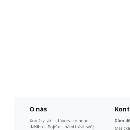
O nás
Kont
Kroužky, akce, tábory a mnoho
Dům dě
dalšího – Pojďte s námi trávit svůj
Měšická