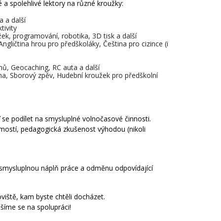
a spolehlivé lektory na různé kroužky:
 a další
ivity
ek, programování, robotika, 3D tisk a další
 Angličtina hrou pro předškoláky, Čeština pro cizince (i
ů, Geocaching, RC auta a další
tna, Sborový zpěv, Hudební kroužek pro předškolní
 se podílet na smysluplné volnočasové činnosti.
mostí, pedagogická zkušenost výhodou (nikoli
smysluplnou náplň práce a odměnu odpovídající
iště, kam byste chtěli docházet.
šíme se na spolupráci!